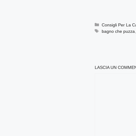
Categorie
Consigli Per La 
Tag
bagno che puzza
LASCIA UN COMME
COMMENTO