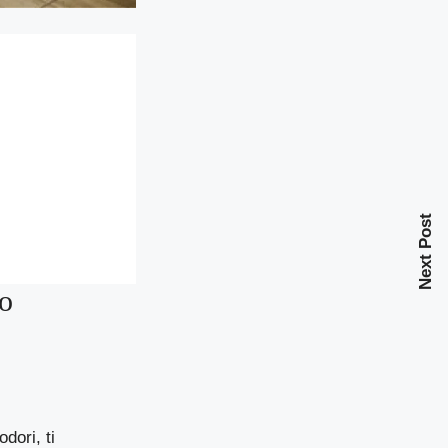
Next Post
to
dori, ti