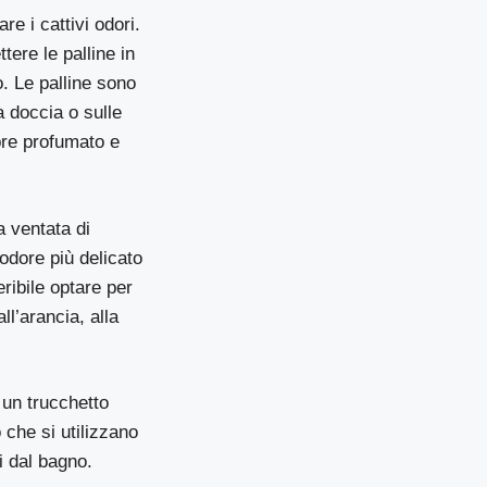
e i cattivi odori.
tere le palline in
. Le palline sono
a doccia o sulle
pre profumato e
 ventata di
odore più delicato
ribile optare per
ll’arancia, alla
 un trucchetto
 che si utilizzano
ti dal bagno.