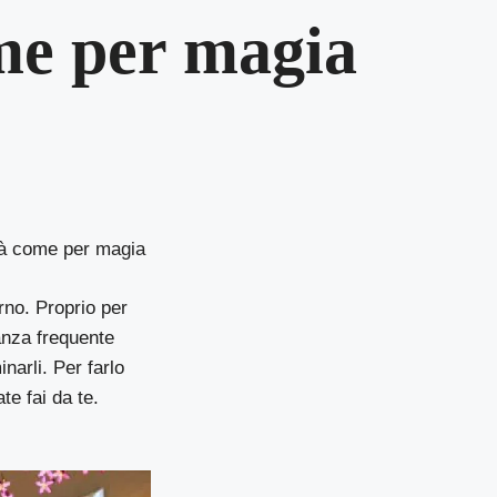
me per magia
irà come per magia
rno. Proprio per
anza frequente
narli. Per farlo
te fai da te.