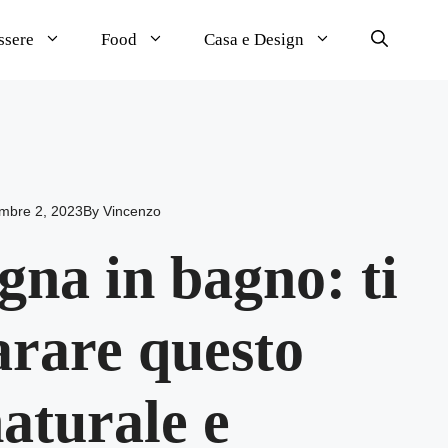
ssere
Food
Casa e Design
mbre 2, 2023
By
Vincenzo
gna in bagno: ti
arare questo
aturale e