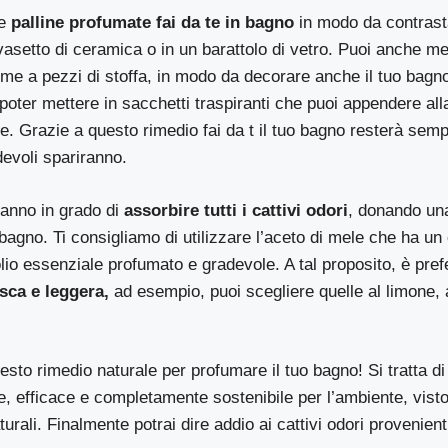
le
palline profumate fai da te in bagno
in modo da contrastar
vasetto di ceramica o in un barattolo di vetro. Puoi anche met
eme a pezzi di stoffa, in modo da decorare anche il tuo bagno
poter mettere in sacchetti traspiranti che puoi appendere all
te. Grazie a questo rimedio fai da t il tuo bagno resterà sem
adevoli spariranno.
ranno in grado di
assorbire tutti i cattivi odori
, donando una
bagno. Ti consigliamo di utilizzare l’aceto di mele che ha un 
olio essenziale profumato e gradevole. A tal proposito, è prefe
sca e leggera,
ad esempio, puoi scegliere quelle al limone, a
sto rimedio naturale per profumare il tuo bagno! Si tratta di
re, efficace e completamente sostenibile per l’ambiente, visto
turali. Finalmente potrai dire addio ai cattivi odori provenien