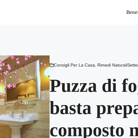
Bene
Consigli Per La Casa
,
Rimedi Naturali
Sette
Puzza di fo
basta prep
composto n