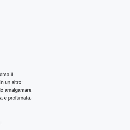
ersa il
In un altro
ndo amalgamare
sa e profumata.
e