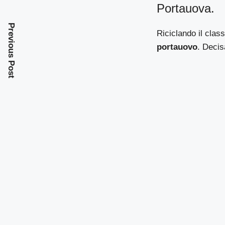
Portauova.
Previous Post
Riciclando il clas
portauovo
. Deci