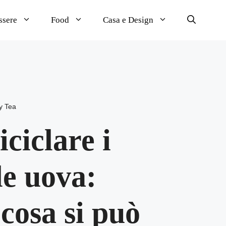
ssere
Food
Casa e Design
y
Tea
iciclare i
le uova:
 cosa si può