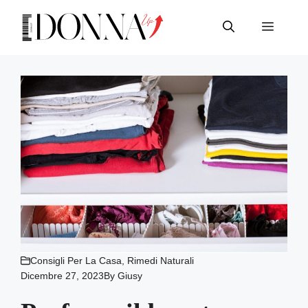
Vai
al
Menu
contenuto
Consigli Per La Casa
,
Rimedi Naturali
Dicembre 27, 2023
By
Giusy