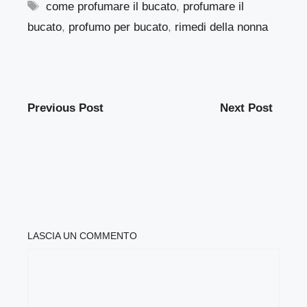
Tag
come profumare il bucato
,
profumare il
bucato
,
profumo per bucato
,
rimedi della nonna
Previous Post
Next Post
LASCIA UN COMMENTO
COMMENTO