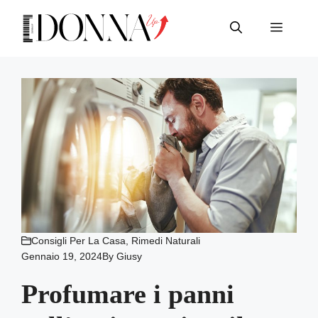
Vai
al
Menu
contenuto
Consigli Per La Casa
,
Rimedi Naturali
Gennaio 19, 2024
By
Giusy
Profumare i panni