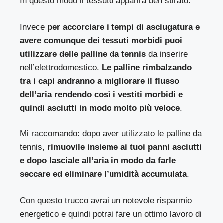
In questo modo il tessuto apparirà ben stirato.
Invece
per accorciare i tempi di asciugatura e
avere comunque dei tessuti morbidi puoi
utilizzare delle palline da tennis
da inserire
nell’elettrodomestico.
Le palline rimbalzando
tra i capi andranno a migliorare il flusso
dell’aria rendendo così i vestiti morbidi e
quindi asciutti in modo molto più veloce
.
Mi raccomando: dopo aver utilizzato le palline da
tennis,
rimuovile insieme ai tuoi panni asciutti
e dopo lasciale all’aria in modo da farle
seccare ed eliminare l’umidità accumulata
.
Con questo trucco avrai un notevole risparmio
energetico e quindi potrai fare un ottimo lavoro di