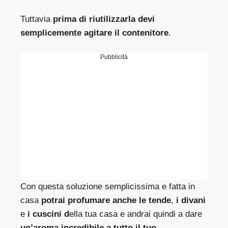
Tuttavia
prima di riutilizzarla devi
semplicemente agitare il contenitore
.
Pubblicità
Con questa soluzione semplicissima e fatta in
casa
potrai profumare anche le tende
,
i divani
e
i cuscini d
ella tua casa e andrai quindi a dare
un’aroma incredibile a tutto il tuo