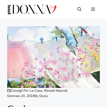
Vai
al
Menu
contenuto
Consigli Per La Casa
,
Rimedi Naturali
Gennaio 24, 2024
By
Giusy