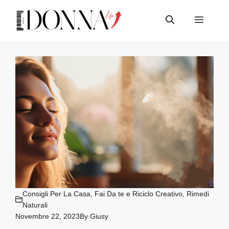
Vai
al
Menu
contenuto
Consigli Per La Casa
,
Fai Da te e Riciclo Creativo
,
Rimedi
Naturali
Novembre 22, 2023
By
Giusy