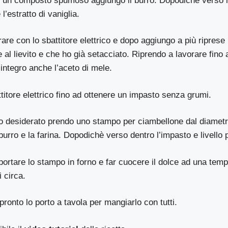
 un composto spumoso aggiungo il burro. Dopodichè verso il 
 l’estratto di vaniglia.
are con lo sbattitore elettrico e dopo aggiungo a più riprese 
al lievito e che ho già setacciato. Riprendo a lavorare fino 
ntegro anche l’aceto di mele.
titore elettrico fino ad ottenere un impasto senza grumi.
ato desiderato prendo uno stampo per ciambellone dal diametr
 burro e la farina. Dopodichè verso dentro l’impasto e livello
ortare lo stampo in forno e far cuocere il dolce ad una temp
 circa.
pronto lo porto a tavola per mangiarlo con tutti.