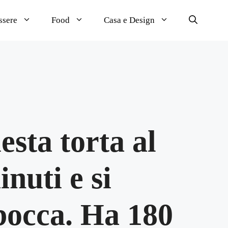
ssere
Food
Casa e Design
sta torta al
inuti e si
 bocca. Ha 180