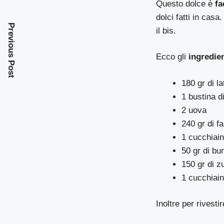
Questo dolce è
fa
dolci fatti in casa.
Previous Post
il bis.
Ecco gli
ingredien
180 gr di la
1 bustina di
2 uova
240 gr di f
1 cucchiain
50 gr di bu
150 gr di 
1 cucchiaino
Inoltre per rivest