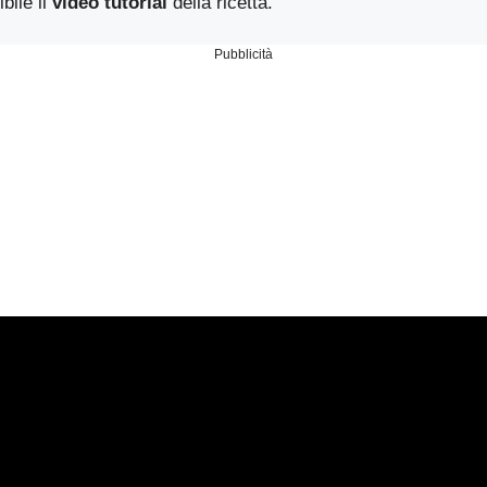
bile il
video tutorial
della ricetta.
Pubblicità