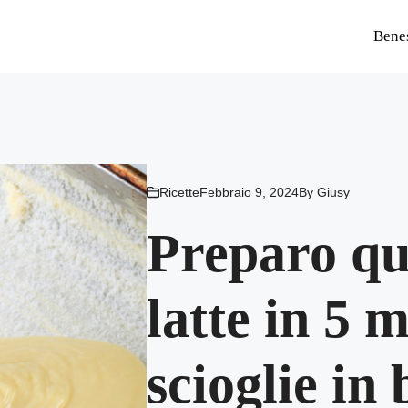
Bene
Ricette
Febbraio 9, 2024
By
Giusy
Preparo que
latte in 5 m
scioglie in