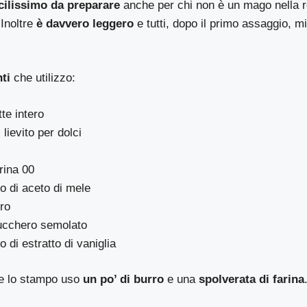
cilissimo da preparare
anche per chi non è un mago nella r
 Inoltre
è davvero leggero
e tutti, dopo il primo assaggio, 
ti
che utilizzo:
tte intero
 lievito per dolci
arina 00
o di aceto di mele
rro
zucchero semolato
 di estratto di vaniglia
ire lo stampo uso
un po’ di burro
e una
spolverata di farina