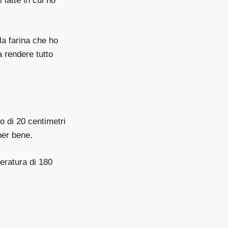
latte in cui ho
la farina che ho
a rendere tutto
o di 20 centimetri
 per bene.
eratura di 180