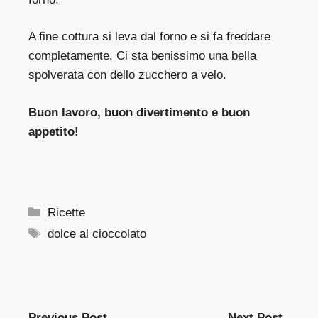
A fine cottura si leva dal forno e si fa freddare
completamente. Ci sta benissimo una bella
spolverata con dello zucchero a velo.
Buon lavoro, buon divertimento e buon
appetito!
Categorie
Ricette
Tag
dolce al cioccolato
Previous Post
Next Post