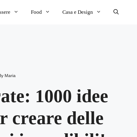
ssere
Food
Casa e Design
By
Maria
ate: 1000 idee
r creare delle