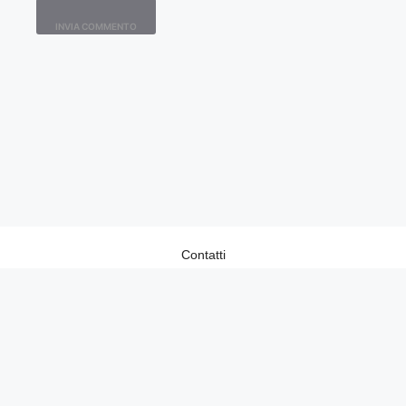
Contatti
Home
Lavora con Noi
Privacy Policy
Redazione