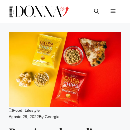
Vai
al
Menu
contenuto
Food
,
Lifestyle
Agosto 29, 2022
By
Georgia