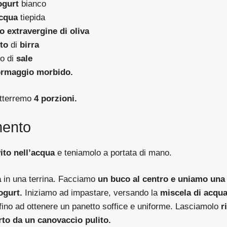
ogurt
bianco
cqua
tiepida
io extravergine di oliva
ito
di
birra
no di
sale
ormaggio morbido.
otterremo
4 porzioni.
mento
vito nell’acqua
e teniamolo a portata di mano.
a
in una terrina. Facciamo
un buco al centro e uniamo una 
ogurt.
Iniziamo ad impastare, versando la
miscela di acqua 
 fino ad ottenere un panetto soffice e uniforme. Lasciamolo
r
to da un canovaccio pulito.