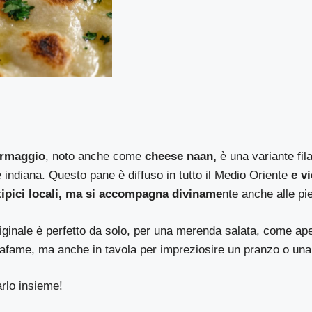
ormaggio
, noto anche come
cheese naan,
è una variante fil
e indiana. Questo pane è diffuso in tutto il Medio Oriente
e vi
 tipici locali, ma si accompagna diviname
nte anche alle pi
iginale è perfetto da solo, per una merenda salata, come ap
afame, ma anche in tavola per impreziosire un pranzo o una 
rlo insieme!