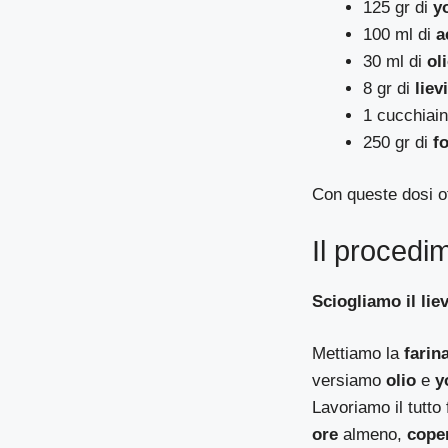
125 gr di
y
100 ml di
a
30 ml di
ol
8 gr di
liev
1 cucchiai
250 gr di
f
Con queste dosi 
Il procedi
Sciogliamo il lie
Mettiamo la
farin
versiamo
olio
e
y
Lavoriamo il tutto
ore
almeno,
coper