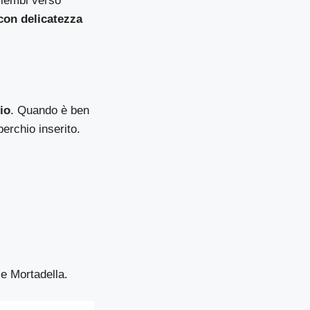
 lembi verso
con delicatezza
io
. Quando è ben
perchio inserito.
e Mortadella
.