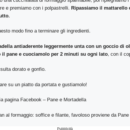
 una cucchiaiata di formaggio spalmabile, poi ripieghiamo i
lare e premiamo con i polpastrelli.
Ripassiamo il mattarello 
utto.
sto modo fino a terminare gli ingredienti.
della antiaderente leggermente unta con un goccio di ol
o
il pane e cuociamolo per 2 minuti su ogni lato
, con il co
sulta dorato e gonfio.
re su un piatto da portata e gustiamolo!
mia pagina Facebook –
Pane e Mortadella
n al formaggio: soffice e filante, favoloso
proviene da
Pane 
Pubblicità