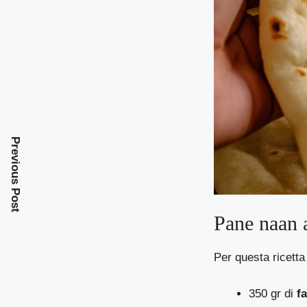
Previous Post
Pane naan a
Per questa ricetta
350 gr di
f