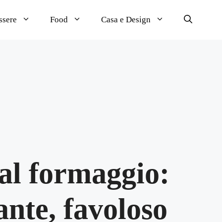
ssere
Food
Casa e Design
al formaggio:
lante, favoloso