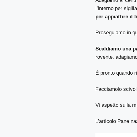
Adagiamo al centro
l’interno per sigil
per appiattire il t
Proseguiamo in que
Scaldiamo una pa
rovente, adagiam
È pronto quando ri
Facciamolo scivola
Vi aspetto sulla 
L’articolo
Pane naa