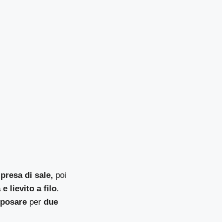
presa di sale,
poi
e lievito a filo
.
iposare
per
due