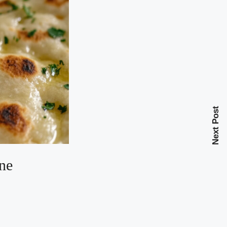
Next Post
one