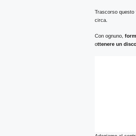
Trascorso questo 
circa.
Con ognuno,
form
o
ttenere un disco