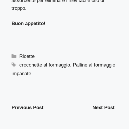
assorbente per eliminare l’inevitabile olio di
troppo.
Buon appetito!
Categorie
Ricette
Tag
crocchette al formaggio
,
Palline al formaggio
impanate
Previous Post
Next Post