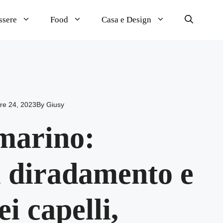
ssere
Food
Casa e Design
re 24, 2023
By
Giusy
smarino:
l diradamento e
i capelli,