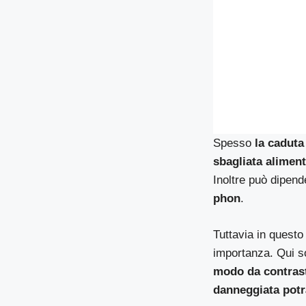
Spesso
la caduta
sbagliata alimen
Inoltre può dipend
phon
.
Tuttavia in questo
importanza. Qui so
modo da contrast
danneggiata potrà