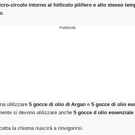
cro-circolo intorno al follicolo pilifero e allo stesso tem
lo
.
Pubblicità
gna utilizzare
5 gocce di olio di Argan
e
5 gocce di olio es
mente si devono utilizzare anche
5 gocce d olio essenziale
etta la chioma riuscirà a rinvigorirsi.