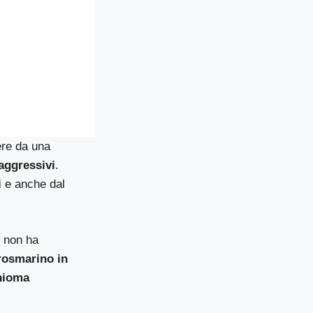
ere da una
aggressivi
.
i
e anche dal
i non ha
 rosmarino in
hioma