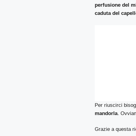
perfusione del mi
caduta del capel
Per riuscirci biso
mandorla
. Ovvia
Grazie a questa ric