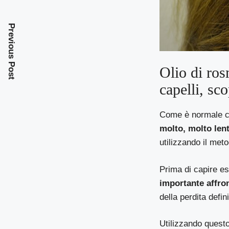
Previous Post
Olio di ros
capelli, sc
Come è normale 
molto, molto len
utilizzando il meto
Prima di capire es
importante affron
della perdita defini
Utilizzando questo