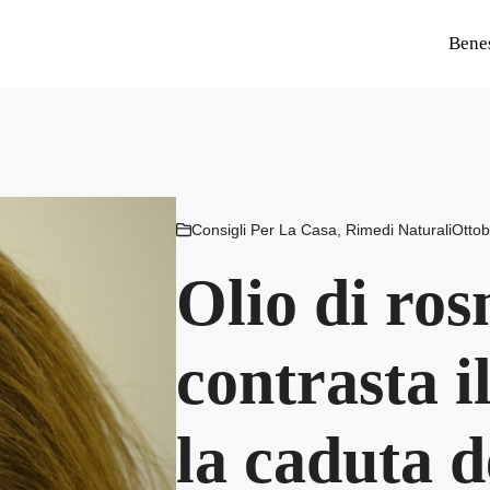
Bene
Consigli Per La Casa
,
Rimedi Naturali
Ottob
Olio di ro
contrasta i
la caduta de