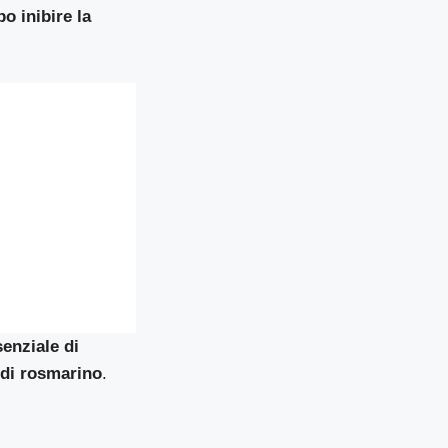
po inibire la
senziale di
 di rosmarino
.