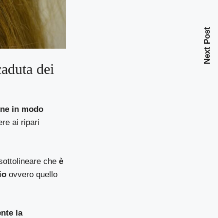
Next Post
caduta dei
iene in modo
re ai ripari
sottolineare che
è
io
ovvero quello
nte la