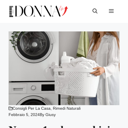
Vai
al
Menu
contenuto
Consigli Per La Casa
,
Rimedi Naturali
Febbraio 5, 2024
By
Giusy