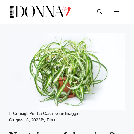
Vai
al
Menu
contenuto
Consigli Per La Casa
,
Giardinaggio
Giugno 16, 2023
By
Elisa