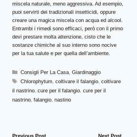
miscela naturale, meno aggressiva. Ad esempio,
puoi servirti dei tradizionali insetticidi, oppure
creare una magica miscela con acqua ed alcool.
Entrambi i rimedi sono efficaci, però con il primo
devi prestare molta attenzione, cisto che le
sostanze chimiche al suo interno sono nocive
per la tua salute e per quella dell’ambiente.
Categorie
Consigli Per La Casa
,
Giardinaggio
Tag
Chlorophytum
,
coltivare il falangio
,
coltivare
il nastrino
,
cure per il falangio
,
cure per il
nastrino
,
falangio
,
nastino
Previous Post
Next Post