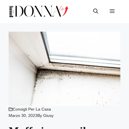
Vai
al
Menu
contenuto
Consigli Per La Casa
Marzo 30, 2023
By
Giusy