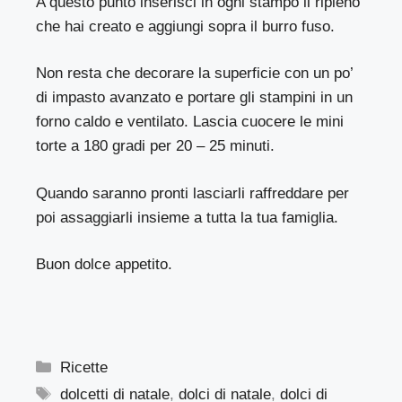
A questo punto inserisci in ogni stampo il ripieno
che hai creato e aggiungi sopra il burro fuso.
Non resta che decorare la superficie con un po’
di impasto avanzato e portare gli stampini in un
forno caldo e ventilato. Lascia cuocere le mini
torte a 180 gradi per 20 – 25 minuti.
Quando saranno pronti lasciarli raffreddare per
poi assaggiarli insieme a tutta la tua famiglia.
Buon dolce appetito.
Categorie
Ricette
Tag
dolcetti di natale
,
dolci di natale
,
dolci di