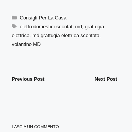
Categorie
Consigli Per La Casa
Tag
elettrodomestici scontati md
,
grattugia
elettrica
,
md grattugia elettrica scontata
,
volantino MD
Previous Post
Next Post
LASCIA UN COMMENTO