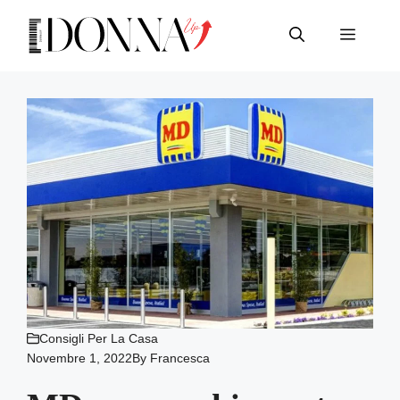
Vai
al
Menu
contenuto
Consigli Per La Casa
Novembre 1, 2022
By
Francesca