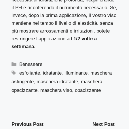
il PH e riconferendo il nutrimento necessario. Se,
invece, dopo la prima applicazione, il vostro viso
mantiene nel tempo il livello di elasticità, senza
più mostrare arrossamenti e irritazioni, potete
restringere l’applicazione ad
1/2 volte a
settimana.
Categorie
Benessere
Tag
esfoliante
,
idratante
,
illuminante
,
maschera
astingente
,
maschera idratante
,
maschera
opacizzante
,
maschera viso
,
opacizzante
Previous Post
Next Post