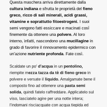
Questa maschera arriva direttamente dalla
cultura indiana
e sfrutta le proprietà del
fieno
greco, ricco di sali minerali, acidi grassi,
vitamine e soprattutto fitoestrogeni.
I suoi
semi vengono fatti essiccare e macinati così
finemente da ottenere una
polvere.
Al loro
interno, infatti, nascondono una
mucillagine
in
grado di favorire il rinnovamento epidermico con
un’azione
nutriente profonda
. Fate così.
Scaldate un po’
d’acqua
in un
pentolino,
riempite m
ezza tazza da tè di fieno greco
in
polvere e versate il
liquido.
Amalgamate bene il
composto fino ad ottenere una
pasta semi
solida
, quindi fatelo raffreddare. Applicatelo sul
viso, lasciatelo agire per una notte intera;
l’indomani risciacquate con acqua tiepida ed