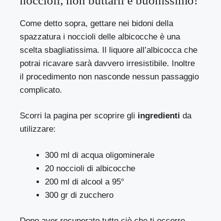
noccioli, non buttarli è buonissimo!
Come detto sopra, gettare nei bidoni della
spazzatura i noccioli delle albicocche è una
scelta sbagliatissima. Il liquore all’albicocca che
potrai ricavare sarà davvero irresistibile. Inoltre
il procedimento non nasconde nessun passaggio
complicato.
Scorri la pagina per scoprire gli
ingredienti
da
utilizzare:
300 ml di acqua oligominerale
20 noccioli di albicocche
200 ml di alcool a 95°
300 gr di zucchero
Dopo aver recuperato tutto ciò che ti occorre