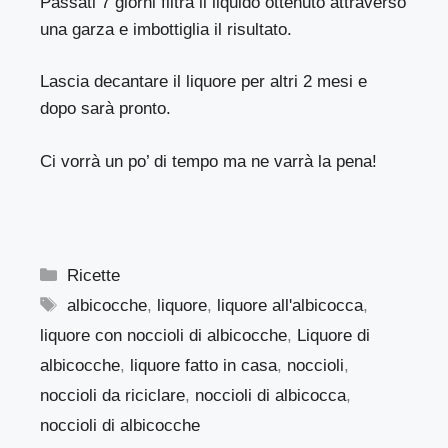
Passati 7 giorni filtra il liquido ottenuto attraverso
una garza e imbottiglia il risultato.
Lascia decantare il liquore per altri 2 mesi e
dopo sarà pronto.
Ci vorrà un po’ di tempo ma ne varrà la pena!
Categorie
Ricette
Tag
albicocche
,
liquore
,
liquore all'albicocca
,
liquore con noccioli di albicocche
,
Liquore di
albicocche
,
liquore fatto in casa
,
noccioli
,
noccioli da riciclare
,
noccioli di albicocca
,
noccioli di albicocche