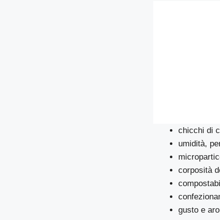
chicchi di c
umidità, pe
micropartic
corposità d
compostabil
confezionam
gusto e aro