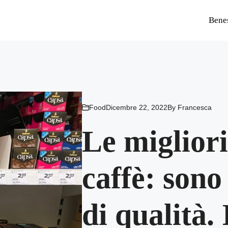
Bene
Food
Dicembre 22, 2022
By
Francesca
Le migliori
caffè: son
di qualità. 