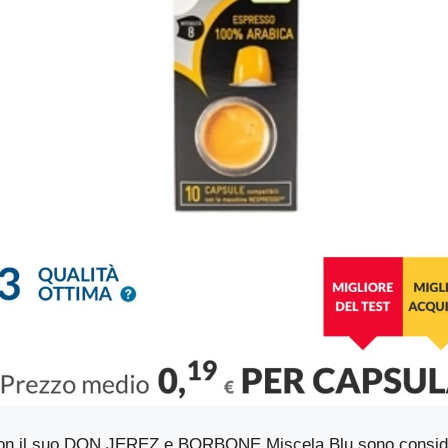
on il suo DON JEREZ e BORBONE Miscela Blu sono considera