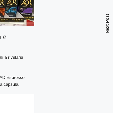
Next Post
a e
i a rivelarsi
CONAD Espresso
a capsula.