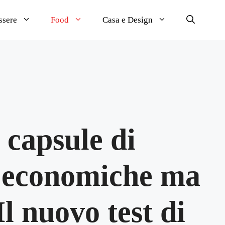
ssere
Food
Casa e Design
 capsule di
o economiche ma
Il nuovo test di