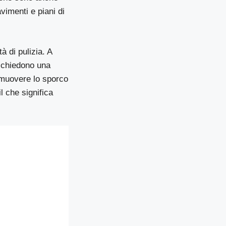
avimenti e piani di
à di pulizia. A
richiedono una
imuovere lo sporco
l che significa