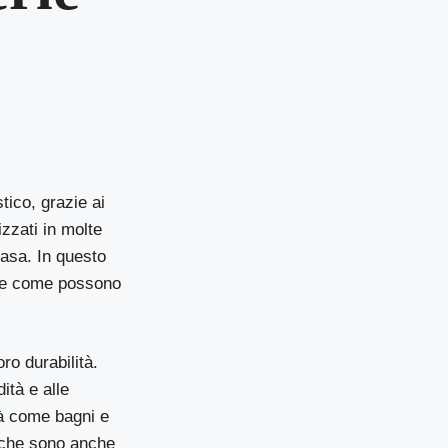
ico, grazie ai
zzati in molte
casa. In questo
o e come possono
ro durabilità.
ità e alle
tà come bagni e
tiche sono anche