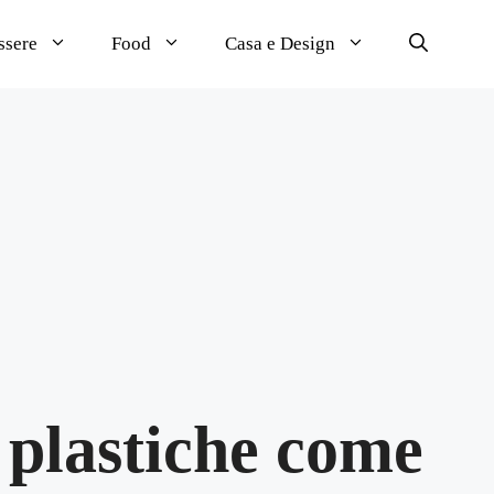
ssere
Food
Casa e Design
 plastiche come