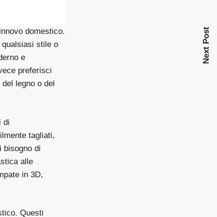
Next Post
rinnovo domestico.
qualsiasi stile o
derno e
nvece preferisci
o del legno o del
 di
lmente tagliati,
i bisogno di
stica alle
mpate in 3D,
stico. Questi