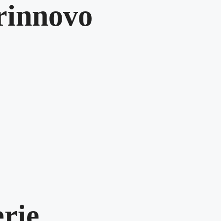
 rinnovo
erie