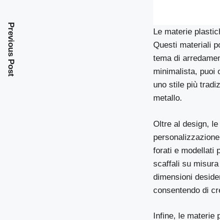
Previous Post
Le materie plasti
Questi materiali p
tema di arredamen
minimalista, puoi o
uno stile più tradi
metallo.
Oltre al design, l
personalizzazione 
forati e modellati
scaffali su misura 
dimensioni deside
consentendo di cre
Infine, le materie