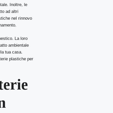
ale. Inoltre, le
to ad altri
stiche nel rinnovo
inamento.
estico. La loro
mpatto ambientale
lla tua casa.
terie plastiche per
terie
n