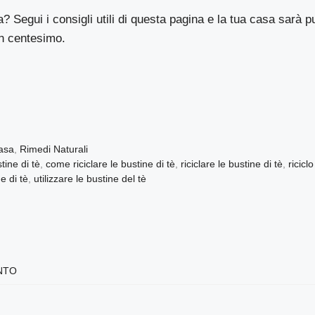
? Segui i consigli utili di questa pagina e la tua casa sarà p
n centesimo.
Casa
,
Rimedi Naturali
tine di tè
,
come riciclare le bustine di tè
,
riciclare le bustine di tè
,
ricicl
ne di tè
,
utilizzare le bustine del tè
NTO