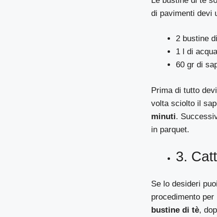
Le bustine di tè s
di pavimenti devi 
2 bustine di
1 l di acqu
60 gr di sa
Prima di tutto dev
volta sciolto il s
minuti
. Successiv
in parquet.
3. Catt
Se lo desideri puoi
procedimento per r
bustine di tè
, dop