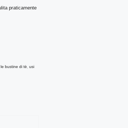
ulita praticamente
o le bustine di tè
,
usi