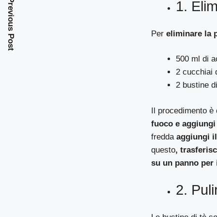
Previous Post
1. Elim
Per
eliminare la 
500 ml di 
2 cucchiai 
2 bustine di
Il procedimento è
fuoco e aggiungi 
fredda
aggiungi i
questo
, trasferis
su un panno per 
2. Puli