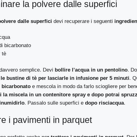
inare la polvere dalle superfici
polvere dalle superfici
devi recuperare i seguenti
ingredien
acqua
di bicarbonato
 tè
 davvero semplice. Devi
bollire l’acqua in un pentolino
. D
le bustine di tè per lasciarle in infusione per 5 minuti
. Q
l bicarbonato
e mescola in modo da farlo sciogliere per bene
ci la miscela in un contenitore spray e dopo potrai spruzza
inumidirlo
. Passalo sulle superfici e
dopo risciacqua
.
re i pavimenti in parquet