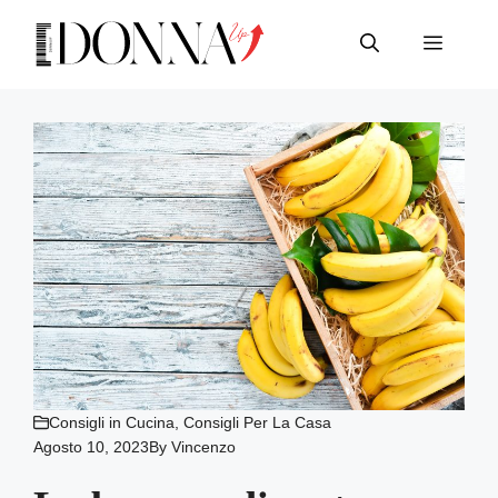
Vai
al
Menu
contenuto
Consigli in Cucina
,
Consigli Per La Casa
Agosto 10, 2023
By
Vincenzo