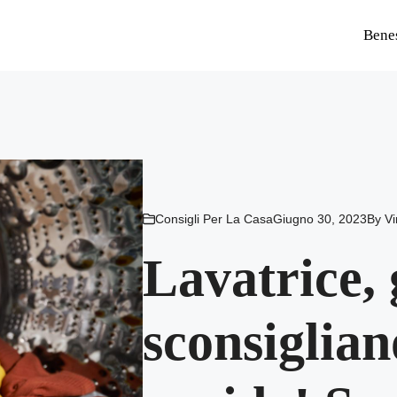
Bene
Consigli Per La Casa
Giugno 30, 2023
By
V
Lavatrice, 
sconsiglian