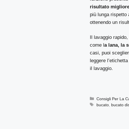
risultato miglior
più lunga rispetto 
ottenendo un risult
Il lavaggio rapido, 
come l
a lana, la 
casi, puoi sceglie
leggere l’etichett
il lavaggio.
Categorie
Consigli Per La 
Tag
bucato
,
bucato dis