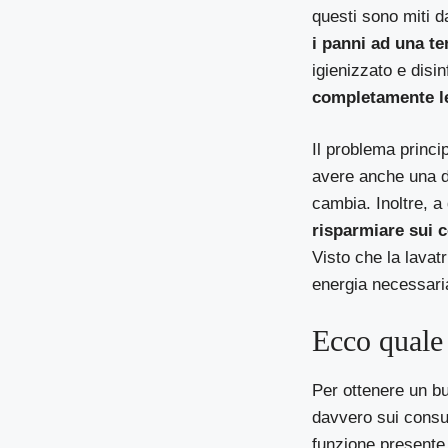
questi sono miti 
i panni ad una t
igienizzato e disi
completamente le 
Il problema princi
avere anche una du
cambia. Inoltre, a
risparmiare sui 
Visto che la lava
energia necessari
Ecco quale 
Per ottenere un bu
davvero sui consum
funzione presente 