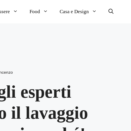
ssere
Food
Casa e Design
incenzo
gli esperti
o il lavaggio