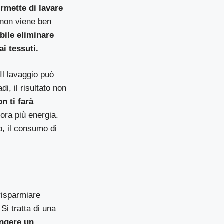
ermette di lavare
o non viene ben
bile eliminare
i tessuti.
Il lavaggio può
, il risultato non
n ti farà
ora più energia.
, il consumo di
risparmiare
 Si tratta di una
ngere un