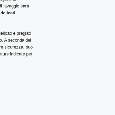
di lavaggio sarà
 delicati
,
elicati e pregiati
go. A seconda dei
ore sicurezza, puoi
ature indicate per