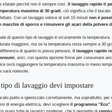
da sfatate perché non è sempre così.
Il lavaggio rapido ti p
emperatura massima di 30 gradi
, ciò significa che il bucat
nfettato. Con un lavaggio veloce di soli 15 minuti
non è possi
macchie di sporco e rimuovere gli acari della polvere da
pale di questo tipo di lavaggio è sicuramente la temperatura. 
rata maggiore, ma se la temperatura resta sempre a 30 gradi
 differenza di quanto tu possa pensare,
il lavaggio rapido no
consumi
, anzi, con questa opzione finirai per consumare anc
trice ovrà raggiungere la temperatura massima in meno tempo
a sarà notevole.
tipo di lavaggio devi impostare
cato pulito e igienizzato correttamente, ma soprattutto, per 
i di energia elettrica, devi scegliere
il programma “Eco”
.
in quasi tutte le lavatrici moderne, che ti permette di
raggiu