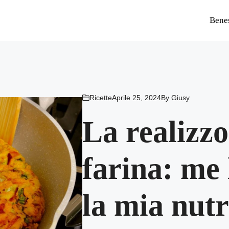
Bene
Ricette
Aprile 25, 2024
By
Giusy
La realizz
farina: me 
la mia nutr