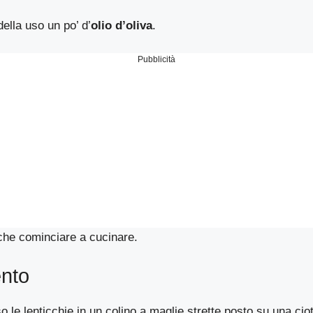
ella uso un po’ d’
olio d’oliva
.
Pubblicità
che cominciare a cucinare.
nto
so le lenticchie in un colino a maglie strette posto su una ci