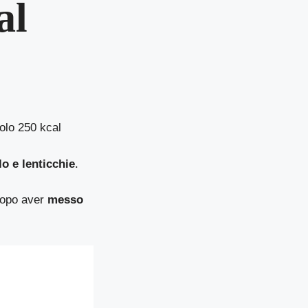
al
solo 250 kcal
o e lenticchie
.
opo aver
messo