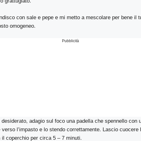
io grattugiato.
ndisco con sale e pepe e mi metto a mescolare per bene il t
osto omogeneo.
Pubblicità
 desiderato, adagio sul foco una padella che spennello con un
 verso l’impasto e lo stendo correttamente. Lascio cuocere la
il coperchio per circa 5 – 7 minuti.