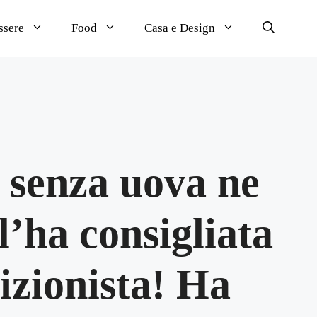
ssere
Food
Casa e Design
o senza uova ne
l’ha consigliata
izionista! Ha