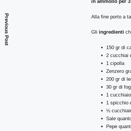
in ammollo per 3
Previous Post
Alla fine porto a t
Gli
ingredienti
ch
150 gr di c
2 cucchiai d
1 cipolla
Zenzero gra
200 gr di le
30 gr di fo
1 cucchiaio
1 spicchio 
½ cucchiai
Sale quant
Pepe quant