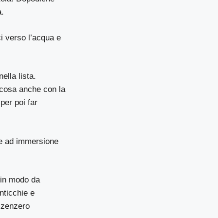
à.
ci verso l’acqua e
ella lista.
a cosa anche con la
per poi far
ore ad immersione
e in modo da
nticchie e
o zenzero