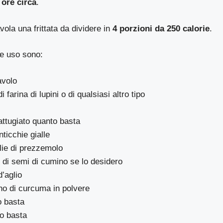
 ore circa
.
avola una frittata da dividere in
4 porzioni da 250 calorie
.
e uso sono:
avolo
i farina di lupini o di qualsiasi altro tipo
ttugiato quanto basta
nticchie gialle
glie di prezzemolo
 di semi di cumino se lo desidero
d’aglio
no di curcuma in polvere
o basta
o basta