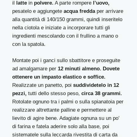
il
latte
in
polvere.
A parte rompere
l’uovo,
pesatelo e aggiungete
acqua fredda
per arrivare
alla quantità di 140/150 grammi, quindi inseritelo
nella ciotola e iniziate a incorporare tutti gli
ingredienti mescolando con il frullino a mano o
con la spatola.
Montate poi i ganci sullo sbattitore e proseguite
ad amalgamare per
12 minuti almeno. Dovete
ottenere un impasto elastico e soffice.
Realizzate un panetto, poi
suddividetelo in 12
pezzi,
tutti dello stesso peso,
circa 38 grammi.
Rotolate ognuno tra i palmi o sulla spianatoia per
realizzare altrettante palline e permettere al
lievito di agire bene. Adagiate ognuna su un po’
di farina e fatela aderire solo alla base, poi
sistematele sulla leccarda rivestita di carta da