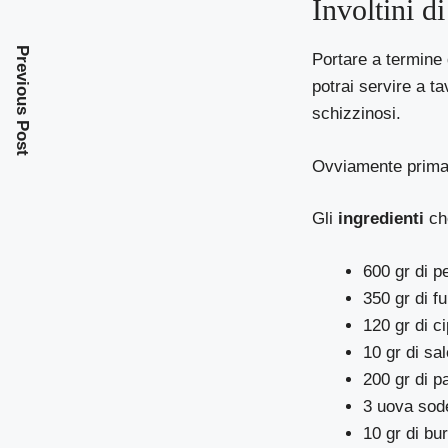
Involtini d
Previous Post
Portare a termine 
potrai servire a t
schizzinosi.
Ovviamente prima d
Gli
ingredienti
che
600 gr di pe
350 gr di f
120 gr di ci
10 gr di sal
200 gr di p
3 uova sod
10 gr di bu