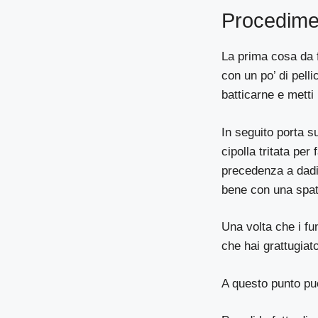
Procedime
La prima cosa da far
con un po’ di pell
batticarne e metti 
In seguito porta s
cipolla tritata per
precedenza a dadin
bene con una spat
Una volta che i fu
che hai grattugia
A questo punto puo