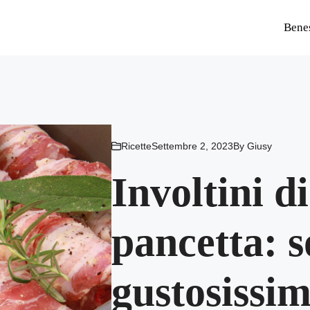
Bene
Ricette
Settembre 2, 2023
By
Giusy
Involtini di
pancetta: 
gustosissim