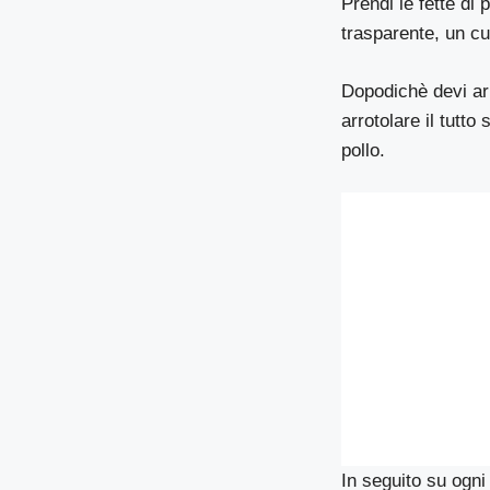
Prendi le fette di
trasparente, un c
Dopodichè devi arr
arrotolare il tutto
pollo.
In seguito su ogni 