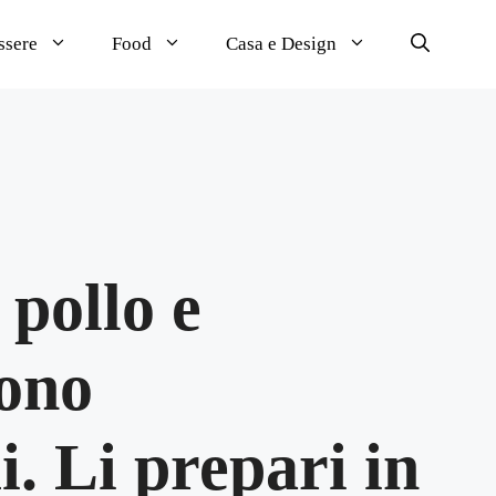
ssere
Food
Casa e Design
 pollo e
sono
i. Li prepari in