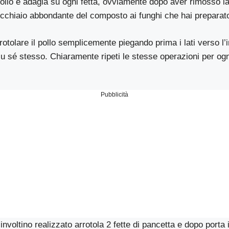
 pollo e adagia su ogni fetta, ovviamente dopo aver rimosso la
ucchiaio abbondante del composto ai funghi che hai preparat
otolare il pollo semplicemente piegando prima i lati verso l’i
 su sé stesso. Chiaramente ripeti le stesse operazioni per ogni
Pubblicità
involtino realizzato arrotola 2 fette di pancetta e dopo porta i