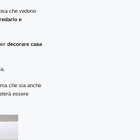
cosa che vedono
redarlo e
 per
decorare casa
ia.
c ma che sia anche
velerà essere