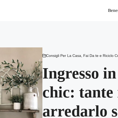
Bene
Consigli Per La Casa
,
Fai Da te e Riciclo C
Ingresso in
chic: tante
arredarlo 