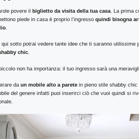
role povere il
biglietto da visita della tua casa
. La prima 
mettono piede in casa è proprio l’ingresso
quindi bisogna ar
lio
.
qui sotto potrai vedere tante idee che ti saranno utilissime
 shabby chic
.
iccolo non ha importanza: il tuo ingresso sarà una meravigl
spirare da
un mobile alto a parete
in pieno stile shabby chi
ile del genere infatti puoi inserirci ciò che vuoi quindi si ri
onale.