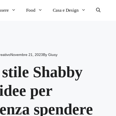
ssere
Food
Casa e Design
reativo
Novembre 21, 2023
By
Giusy
 stile Shabby
 idee per
senza spendere