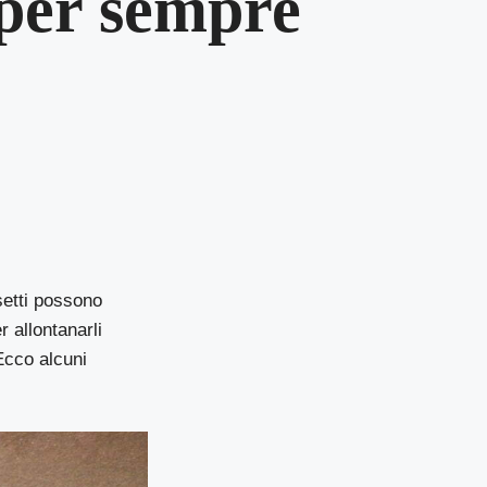
 per sempre
setti possono
r allontanarli
Ecco alcuni