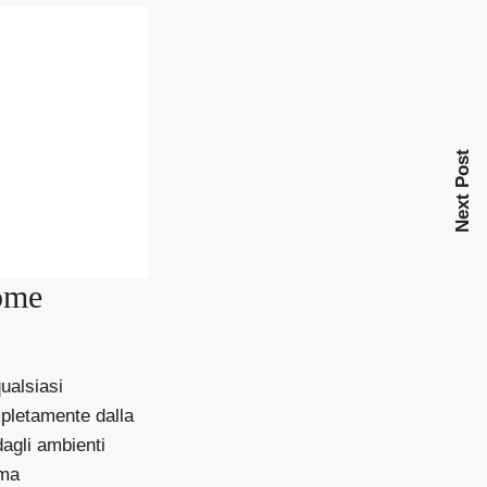
Next Post
come
ualsiasi
mpletamente dalla
dagli ambienti
ema