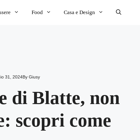
ssere
Food
Casa e Design
io 31, 2024
By
Giusy
e di Blatte, non
e: scopri come