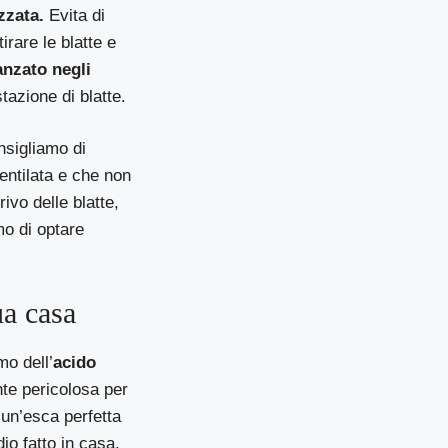
zzata.
Evita di
irare le blatte e
anzato negli
tazione di blatte.
onsigliamo di
entilata e che non
ivo delle blatte,
mo di optare
ua casa
mo dell’
acido
nte pericolosa per
i un’esca perfetta
io fatto in casa.