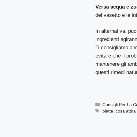
Versa acqua e zuc
del vasetto e le in
In alternativa, pu
ingredienti agirann
Ti consigliamo anc
evitare che il prob
mantenere gli ambi
questi rimedi natur
Categorie
Consigli Per La 
Tag
blatte
,
cosa attira 