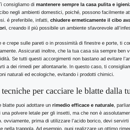
 Ti consigliamo di
mantenere sempre la casa pulita e igieni
 cibo negli ambienti domestici, poiché, possono facilmente att
osi. é preferibile, infatti,
chiudere ermeticamente il cibo av
ori
, creando il più possibile un ambiente sfavorevole all’infes
e crepe sulle pareti o in prossimità di finestre e porte, ti c
amente. Assicurati inoltre, che la tua casa sia sempre ben v
dità. Se tutti questi accorgimenti non bastano ad evitare l’arr
arti a dei rimedi per allontanarle. In questo caso, ti consiglia
ni naturali ed ecologiche, evitando i prodotti chimici.
 tecniche per cacciare le blatte dalla t
e blatte puoi adottare un
rimedio efficace e naturale
, parlia
 di una polvere letale per gli insetti, ma che non è assolutame
. ovviamente, prima di utilizzare l’acido borico, devi servirt
tte nella trappola. Ad esempio, puoi realizzare un ottimo rimed