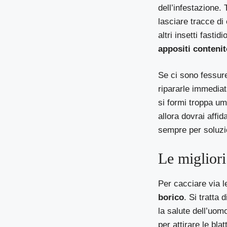
dell’infestazione.
lasciare tracce di
altri insetti fastidi
appositi contenit
Se ci sono fessure 
ripararle immediat
si formi troppa umi
allora dovrai affid
sempre per soluzio
Le migliori
Per cacciare via l
borico
. Si tratta
la salute dell’uomo
per attirare le bla