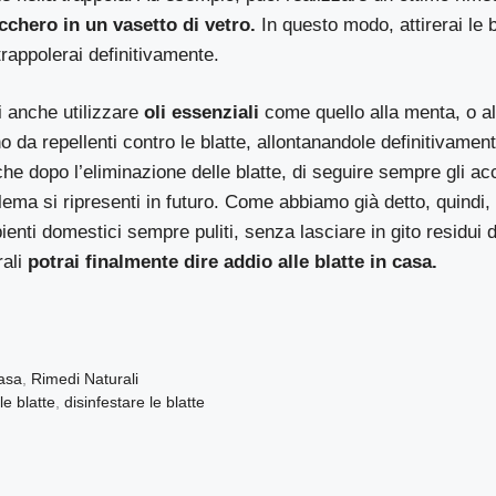
chero in un vasetto di vetro.
In questo modo, attirerai le bl
trappolerai definitivamente.
oi anche utilizzare
oli essenziali
come quello alla menta, o al
o da repellenti contro le blatte, allontanandole definitivamen
he dopo l’eliminazione delle blatte, di seguire sempre gli ac
lema si ripresenti in futuro. Come abbiamo già detto, quindi, 
enti domestici sempre puliti, senza lasciare in gito residui d
ali
potrai finalmente dire addio alle blatte in casa.
Casa
,
Rimedi Naturali
le blatte
,
disinfestare le blatte