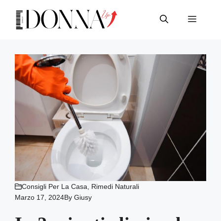
Vai
al
Menu
contenuto
Consigli Per La Casa
,
Rimedi Naturali
Marzo 17, 2024
By
Giusy