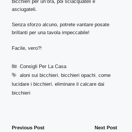
bicchieri per un’ora, poi sciacquateli e
asciugateli.
Senza sforzo alcuno, potrete vantare posate
brillanti per una tavola impeccabile!
Facile, vero?!
Categorie
Consigli Per La Casa
Tag
aloni sui bicchieri
,
bicchieri opachi
,
come
lucidare i bicchieri
,
eliminare il calcare dai
bicchieri
Previous Post
Next Post