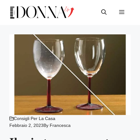
Vai
al
Menu
contenuto
Consigli Per La Casa
Febbraio 2, 2023
By
Francesca