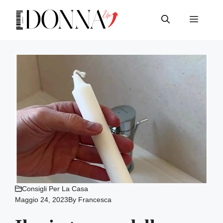
Vai
al
Menu
contenuto
Consigli Per La Casa
Maggio 24, 2023
By
Francesca