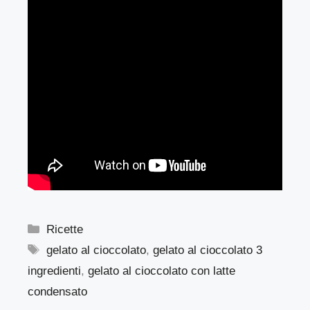
Categorie
Ricette
Tag
gelato al cioccolato
,
gelato al cioccolato 3
ingredienti
,
gelato al cioccolato con latte
condensato