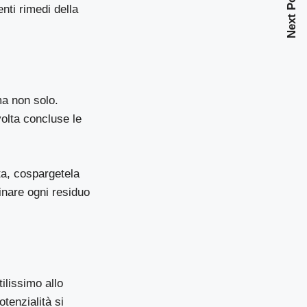
Next Post
enti rimedi della
ma non solo.
olta concluse le
ta, cospargetela
inare ogni residuo
ilissimo allo
otenzialità si