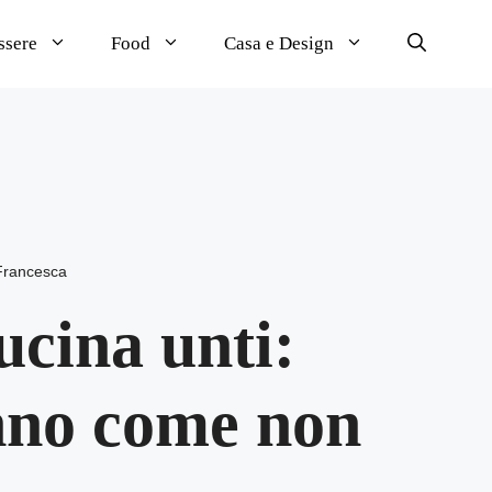
ssere
Food
Casa e Design
Francesca
ucina unti:
nno come non