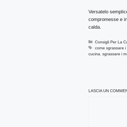
Versatelo semplice
compromesse e inc
calda.
Categorie
Consigli Per La 
Tag
come sgrassare i 
cucina
,
sgrassare i mo
LASCIA UN COMME
COMMENTO