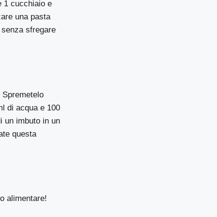
e 1 cucchiaio e
zzare una pasta
, senza sfregare
o! Spremetelo
ml di acqua e 100
di un imbuto in un
ate questa
so alimentare!