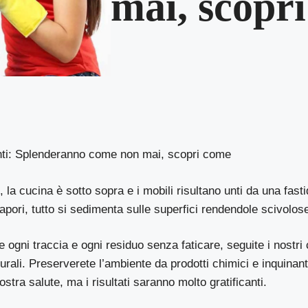
mai, scopr
unti: Splenderanno come non mai, scopri come
 la cucina è sotto sopra e i mobili risultano unti da una fasti
apori, tutto si sedimenta sulle superfici rendendole scivolos
e ogni traccia e ogni residuo senza faticare, seguite i nostri 
turali. Preserverete l’ambiente da prodotti chimici e inquinanti
vostra salute, ma i risultati saranno molto gratificanti.