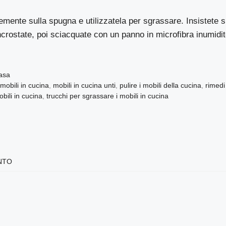
mente sulla spugna e utilizzatela per sgrassare. Insistete su
rostate, poi sciacquate con un panno in microfibra inumidi
Casa
mobili in cucina
,
mobili in cucina unti
,
pulire i mobili della cucina
,
rimedi 
bili in cucina
,
trucchi per sgrassare i mobili in cucina
NTO