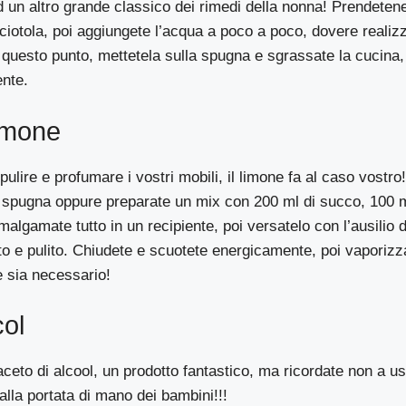
d un altro grande classico dei rimedi della nonna! Prendeten
a ciotola, poi aggiungete l’acqua a poco a poco, dovere reali
 questo punto, mettetela sulla spugna e sgrassate la cucina
nte.
imone
 pulire e profumare i vostri mobili, il limone fa al caso vostr
a spugna oppure preparate un mix con 200 ml di succo, 100 
malgamate tutto in un recipiente, poi versatelo con l’ausilio 
to e pulito. Chiudete e scuotete energicamente, poi vaporizz
 sia necessario!
col
ceto di alcool, un prodotto fantastico, ma ricordate non a u
alla portata di mano dei bambini!!!