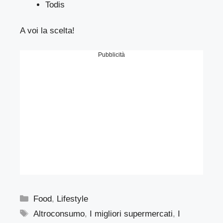
Todis
A voi la scelta!
Pubblicità
Categorie
Food
,
Lifestyle
Tag
Altroconsumo
,
I migliori supermercati
,
I