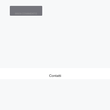
Contatti
Home
Lavora con Noi
Privacy Policy
Redazione