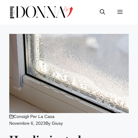
Vai
al
Menu
contenuto
Consigli Per La Casa
Novembre 6, 2023
By
Giusy