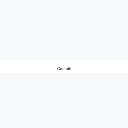
Contatti
Home
Lavora con Noi
Privacy Policy
Redazione
©2026 Donnaup.it