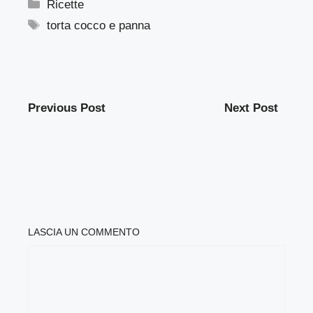
Categorie
Ricette
Tag
torta cocco e panna
Previous Post
Next Post
LASCIA UN COMMENTO
COMMENTO