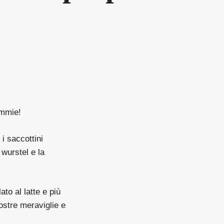
ummie!
i saccottini
 wurstel e la
to al latte e più
ostre meraviglie e