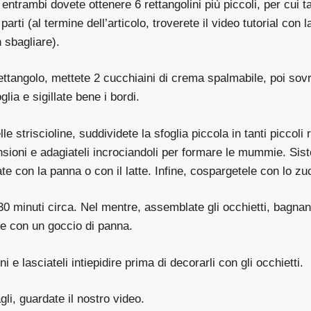
ntrambi dovete ottenere 6 rettangolini più piccoli, per cui ta
parti (al termine dell’articolo, troverete il video tutorial con 
n sbagliare).
rettangolo, mettete 2 cucchiaini di crema spalmabile, poi so
lia e sigillate bene i bordi.
e striscioline, suddividete la sfoglia piccola in tanti piccoli re
sioni e adagiateli incrociandoli per formare le mummie. Sist
te con la panna o con il latte. Infine, cospargetele con lo z
0 minuti circa. Nel mentre, assemblate gli occhietti, bagnan
te con un goccio di panna.
ni e lasciateli intiepidire prima di decorarli con gli occhietti.
gli, guardate il nostro video.