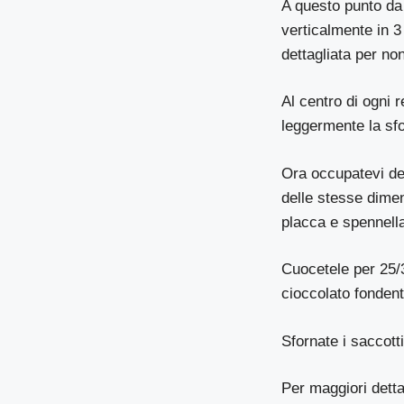
A questo punto da e
verticalmente in 3 
dettagliata per no
Al centro di ogni 
leggermente la sfog
Ora occupatevi dell
delle stesse dimen
placca e spennella
Cuocetele per 25/3
cioccolato fonden
Sfornate i saccotti
Per maggiori detta