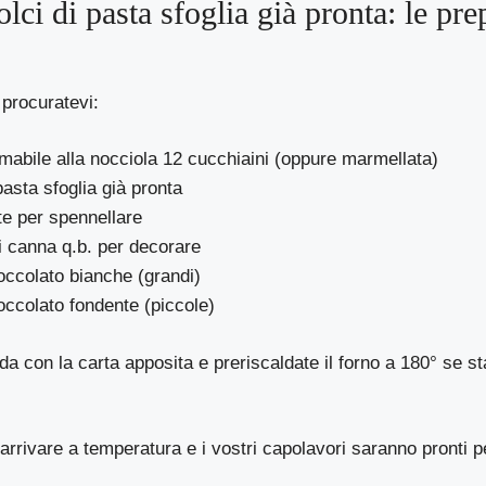
i di pasta sfoglia già pronta: le prep
 procuratevi:
abile alla nocciola 12 cucchiaini (oppure marmellata)
pasta sfoglia già pronta
te per spennellare
 canna q.b. per decorare
occolato bianche (grandi)
occolato fondente (piccole)
da con la carta apposita e preriscaldate il forno a 180° se st
 arrivare a temperatura e i vostri capolavori saranno pronti 