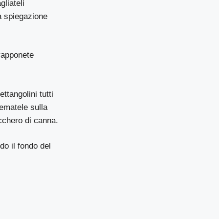
gliateli
la spiegazione
vrapponete
ttangolini tutti
ematele sulla
ucchero di canna.
do il fondo del