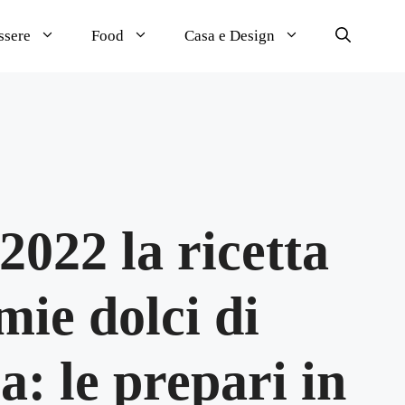
ssere
Food
Casa e Design
022 la ricetta
ie dolci di
a: le prepari in