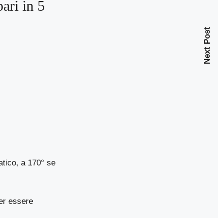
ari in 5
Next Post
atico, a 170° se
per essere