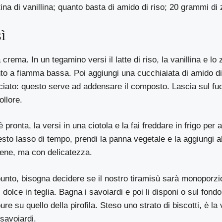
ina di vanillina; quanto basta di amido di riso; 20 grammi di
ì
crema. In un tegamino versi il latte di riso, la vanillina e lo
to a fiamma bassa. Poi aggiungi una cucchiaiata di amido di 
iato: questo serve ad addensare il composto. Lascia sul fuoc
ollore.
pronta, la versi in una ciotola e la fai freddare in frigo per
sto lasso di tempo, prendi la panna vegetale e la aggiungi a
ene, ma con delicatezza.
punto, bisogna decidere se il nostro tiramisù sarà monoporzi
dolce in teglia. Bagna i savoiardi e poi li disponi o sul fond
e su quello della pirofila. Steso uno strato di biscotti, è la
 savoiardi.