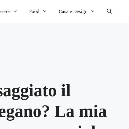
ssere
Food
Casa e Design
aggiato il
egano? La mia