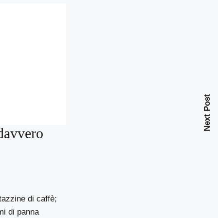
Next Post
 davvero
tazzine di caffè;
mi di panna