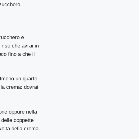
 zucchero.
 zucchero e
riso che avrai in
o fino a che il
 almeno un quarto
lla crema: dovrai
one oppure nella
o delle coppette
 volta della crema