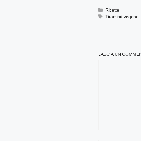
Categorie
Ricette
Tag
Tiramisù vegano
LASCIA UN COMME
COMMENTO