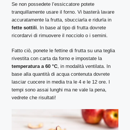
Se non possedete
l’essiccatore
potete
tranquillamente usare
il
forno.
Vi b
asterà
lavare
accuratamente
la frutta, sbucciarla e
ridurla
in
fette sottili
.
In base al tipo di frutta dovrete
ricordarvi di rimuovere
il nocciolo o i semini.
Fatto ciò, ponete
le fettine di frutta su
una teglia
rivestita con
carta da forno
e imposta
t
e
la
temperatura a
60 °C
,
in modalità
ventilata.
In
base alla quantità di
acqua
contenuta
d
ovrete
lasciar
cuocere
in media tra le
4
e l
e 12 ore.
I
tempi sono assai lunghi ma ne vale la pena,
vedrete che risultati!