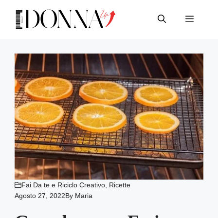
Vai
al
Menu
contenuto
Fai Da te e Riciclo Creativo
,
Ricette
Agosto 27, 2022
By
Maria