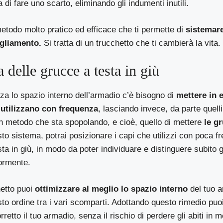
di fare uno scarto, eliminando gli indumenti inutili.
etodo molto pratico ed efficace che ti permette di
sistemare
igliamento.
Si tratta di un trucchetto che ti cambierà la vita.
 delle grucce a testa in giù
a lo spazio interno dell’armadio c’è bisogno di
mettere in 
 utilizzano con frequenza
, lasciando invece, da parte quelli
n metodo che sta spopolando, e cioè, quello di mettere
le gr
to sistema, potrai posizionare i capi che utilizzi con poca f
sta in giù, in modo da poter individuare e distinguere subito 
ormente.
etto puoi
ottimizzare al meglio lo spazio interno
del tuo a
to ordine tra i vari scomparti. Adottando questo rimedio puo
retto il tuo armadio, senza il rischio di perdere gli abiti in 