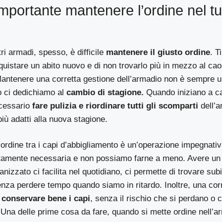
mportante mantenere l’ordine nel t
tri armadi, spesso, è difficile
mantenere il giusto ordine
. T
uistare un abito nuovo e di non trovarlo più in mezzo al cao
Mantenere una corretta gestione dell’armadio non è sempre u
o ci dedichiamo al
cambio di stagione.
Quando iniziano a c
ecessario
fare pulizia e riordinare tutti gli scomparti
dell’a
 più adatti alla nuova stagione.
rdine tra i capi d’abbigliamento è un’operazione impegnativ
utamente necessaria e non possiamo farne a meno. Avere u
nizzato ci facilita nel quotidiano, ci permette di trovare subi
za perdere tempo quando siamo in ritardo. Inoltre, una corr
conservare bene i capi
, senza il rischio che si perdano o
Una delle prime cosa da fare, quando si mette ordine nell’a