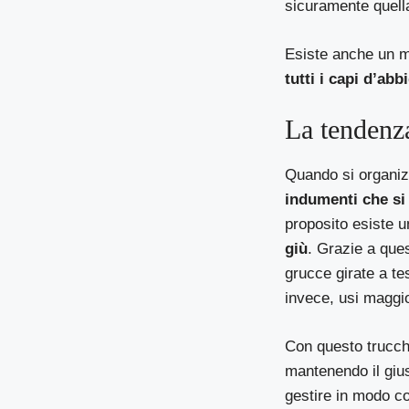
sicuramente quella 
Esiste anche un m
tutti i capi d’abb
La tendenza
Quando si organizz
indumenti che si
proposito esiste u
giù
. Grazie a ques
grucce girate a te
invece, usi maggi
Con questo trucch
mantenendo il gius
gestire in modo cor