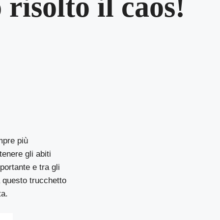
 risolto il caos!
mpre più
enere gli abiti
ortante e tra gli
a questo trucchetto
ta.