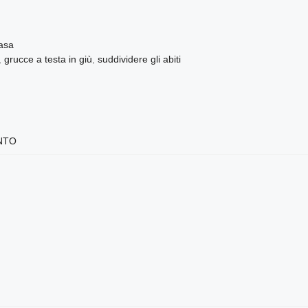
Casa
,
grucce a testa in giù
,
suddividere gli abiti
NTO