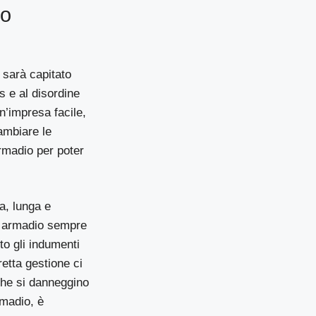
uo
i sarà capitato
s e al disordine
n’impresa facile,
ambiare le
rmadio per poter
a, lunga e
n armadio sempre
to gli indumenti
etta gestione ci
 che si danneggino
rmadio, è