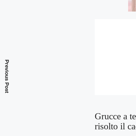
Previous Post
Grucce a te
risolto il c