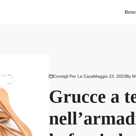
Bene
Consigli Per La Casa
Maggio 23, 2023
By
M
Grucce a te
nell’armad