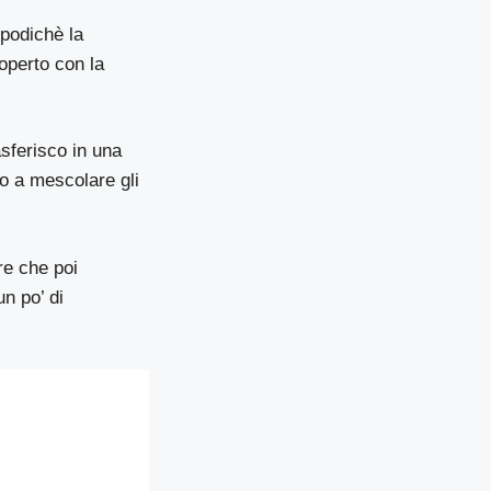
opodichè la
operto con la
sferisco in una
io a mescolare gli
re che poi
un po’ di