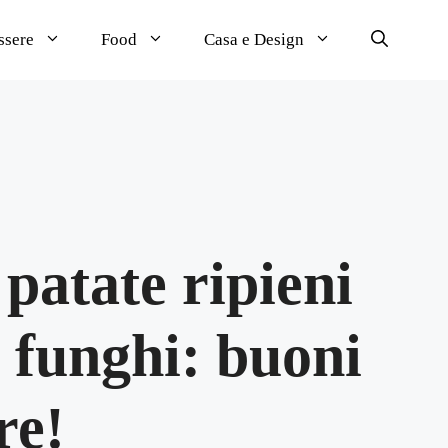
ssere
Food
Casa e Design
patate ripieni
 funghi: buoni
re!