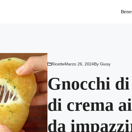
Bene
Ricette
Marzo 26, 2024
By
Giusy
Gnocchi di 
di crema ai
da impazzi