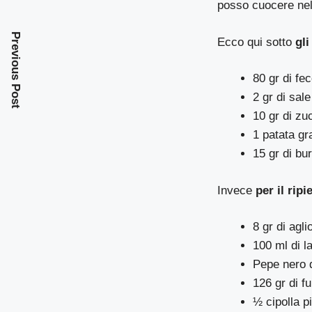
posso cuocere nel
Previous Post
Ecco qui sotto
gli
80 gr di fec
2 gr di sale
10 gr di zu
1 patata gr
15 gr di bu
Invece
per il rip
8 gr di aglio
100 ml di la
Pepe nero 
126 gr di 
½ cipolla p