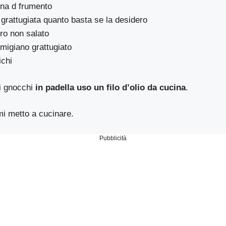
rina d frumento
grattugiata quanto basta se la desidero
rro non salato
rmigiano grattugiato
ichi
i gnocchi
in padella uso un filo d’olio da cucina
.
mi metto a cucinare.
Pubblicità