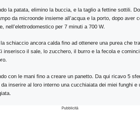
o la patata, elimino la buccia, e la taglio a fettine sottili. D
ampo da microonde insieme all’acqua e la porto, dopo aver c
re, nell’elettrodomestico per 7 minuti a 700 W.
a schiaccio ancora calda fino ad ottenere una purea che tra
i inserisco il sale, lo zucchero, il burro e la fecola e cominc
oro.
o con le mani fino a creare un panetto. Da qui ricavo 5 sfe
da inserire al loro interno una cucchiaiata dei miei funghi e 
iata.
Pubblicità