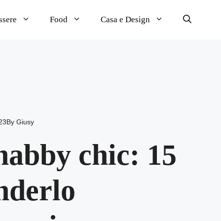
ssere
Food
Casa e Design
23
By
Giusy
habby chic: 15
nderlo