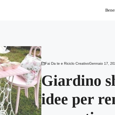
Bene
Fai Da te e Riciclo Creativo
Gennaio 17, 20
Giardino s
idee per re