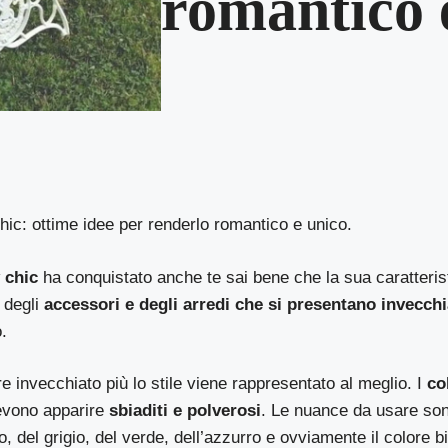
romantico 
ic: ottime idee per renderlo romantico e unico.
 chic
ha conquistato anche te sai bene che la sua caratterist
e degli
accessori e degli arredi che si presentano invecchi
.
re invecchiato più lo stile viene rappresentato al meglio. I
co
devono apparire
sbiaditi e polverosi
. Le nuance da usare son
lo, del grigio, del verde, dell’azzurro e ovviamente il colore b