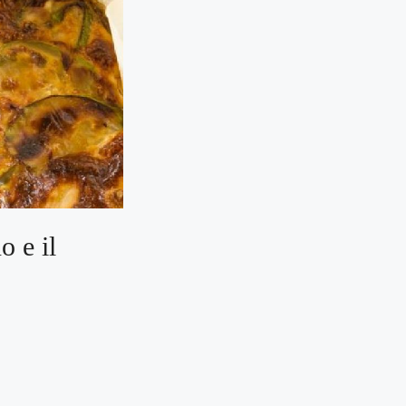
o e il