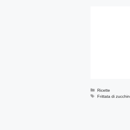
Categorie
Ricette
Tag
Frittata di zucchi