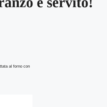
pranzo è servito!
ttata al forno con