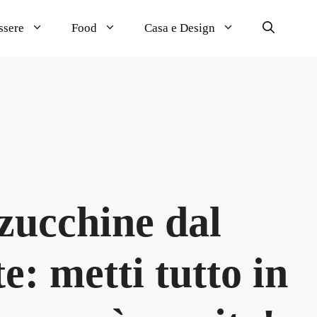
ssere
Food
Casa e Design
 zucchine dal
e: metti tutto in