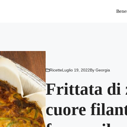
Bene
Ricette
Luglio 19, 2022
By
Georgia
Frittata di
cuore filant