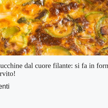
zucchine dal cuore filante: si fa in forn
rvito!
enti