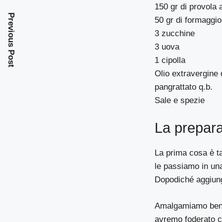
150 gr di provola a
Previous Post
50 gr di formaggio
3 zucchine
3 uova
1 cipolla
Olio extravergine 
pangrattato q.b.
Sale e spezie
La prepar
La prima cosa è ta
le passiamo in una
Dopodiché aggiungi
Amalgamiamo bene t
avremo foderato c