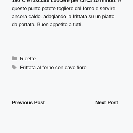
180°C e lasciate cuocere per circa 15 minuti.
A
questo punto potete togliere dal forno e servire
ancora caldo, adagiando la frittata su un piatto
da portata. Buon appetito a tutti.
Categorie
Ricette
Tag
Frittata al forno con cavolfiore
Previous Post
Next Post