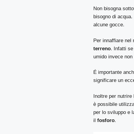
Non bisogna sott
bisogno di acqua. 
alcune gocce.
Per innaffiare nel
terreno
. Infatti s
umido invece non 
É importante anch
significare un ec
Inoltre per nutrir
è possibile utilizz
per lo sviluppo e 
il
fosforo
.