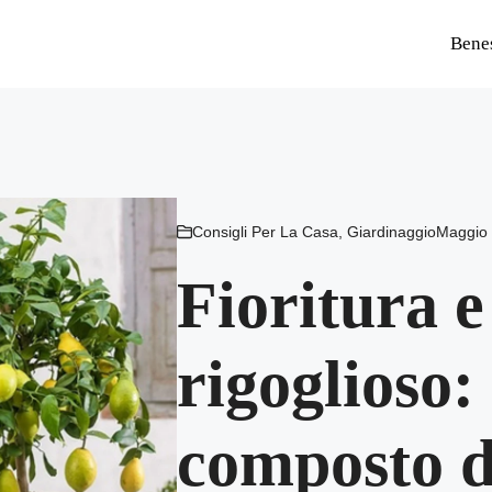
Bene
Consigli Per La Casa
,
Giardinaggio
Maggio 
Fioritura e
rigoglioso: 
composto d