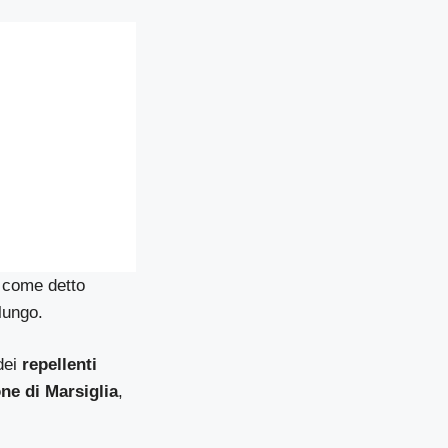
, come detto
lungo.
 dei
repellenti
one di Marsiglia
,