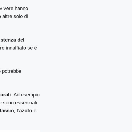
vvivere hanno
altre solo di
istenza del
ere innaffiato se è
e potrebbe
turali
. Ad esempio
 sono essenziali
tassio
, l’
azoto
e