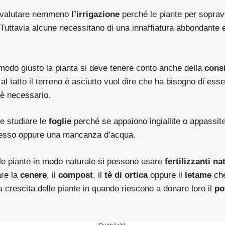
ovalutare nemmeno
l’irrigazione
perché le piante per sopra
Tuttavia alcune necessitano di una innaffiatura abbondante e 
 modo giusto la pianta si deve tenere conto anche della
cons
e al tatto il terreno è asciutto vuol dire che ha bisogno di ess
è necessario.
e studiare le
foglie
perché se appaiono ingiallite o appassit
cesso oppure una mancanza d’acqua.
e le piante in modo naturale si possono usare
fertilizzanti na
are la
cenere
, il
compost
, il
tè di ortica
oppure il
letame
che
la crescita delle piante in quando riescono a donare loro il
po