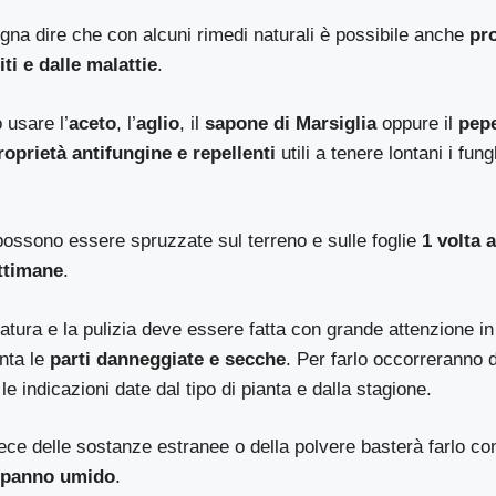
ogna dire che con alcuni rimedi naturali è possibile anche
pr
ti e dalle malattie
.
 usare l’
aceto
, l’
aglio
, il
sapone di Marsiglia
oppure il
pep
roprietà antifungine e repellenti
utili a tenere lontani i fung
ossono essere spruzzate sul terreno e sulle foglie
1 volta a
ttimane
.
atura e la pulizia deve essere fatta con grande attenzione i
anta le
parti danneggiate e secche
. Per farlo occorreranno d
e indicazioni date dal tipo di pianta e dalla stagione.
ece delle sostanze estranee o della polvere basterà farlo co
n
panno umido
.