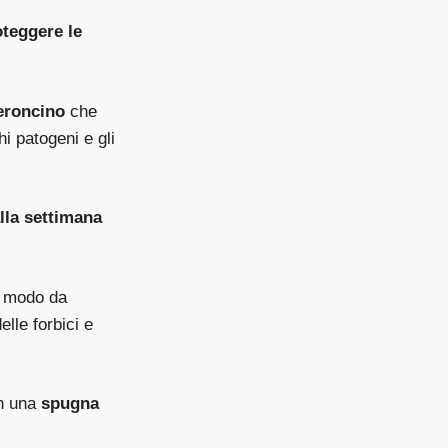
oteggere le
eroncino
che
hi patogeni e gli
lla settimana
n modo da
elle forbici e
n una
spugna