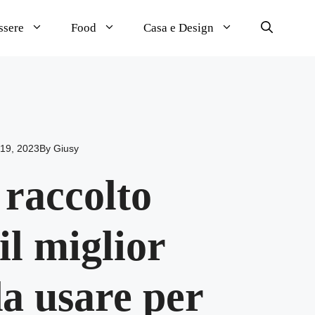
ssere
Food
Casa e Design
19, 2023
By
Giusy
 raccolto
il miglior
a usare per