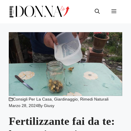
Vai
al
Menu
contenuto
Consigli Per La Casa
,
Giardinaggio
,
Rimedi Naturali
Marzo 28, 2024
By
Giusy
Fertilizzante fai da te: